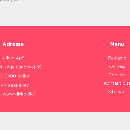
Adresse
Menu
Reklame
Om oss
Cookies
Kontakt Os
Sitemap
:
www.klikko.dk/