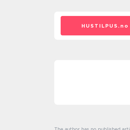
HUSTILPUS.
no
The author has no published arti