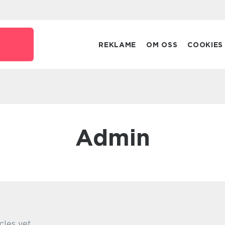
REKLAME
OM OSS
COOKIES
admin
cles yet