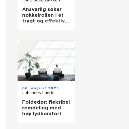
Hilde Sofie Bakken
Ansvarlig søker
nøkkelrollen i et
trygt og effektivt
byggeprosjekt
06. august 2026
Johannes Lunde
Foldedør: fleksibel
romdeling med
høy lydkomfort