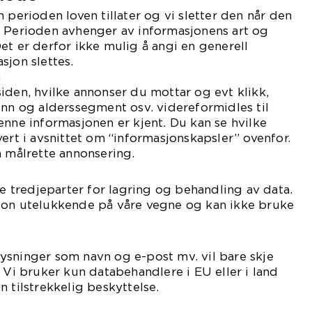
 perioden loven tillater og vi sletter den når den
. Perioden avhenger av informasjonens art og
et er derfor ikke mulig å angi en generell
sjon slettes.
n
iden, hvilke annonser du mottar og evt klikk,
ønn og alderssegment osv. videreformidles til
enne informasjonen er kjent. Du kan se hvilke
vert i avsnittet om “informasjonskapsler” ovenfor.
å målrette annonsering.
ke tredjeparter for lagring og behandling av data.
jon utelukkende på våre vegne og kan ikke bruke
ysninger som navn og e-post mv. vil bare skje
. Vi bruker kun databehandlere i EU eller i land
 tilstrekkelig beskyttelse.