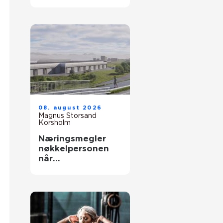
trenger det mest
08. august 2026
Magnus Storsand
Korsholm
Næringsmegler
nøkkelpersonen
når
næringseiendom
skal bytte eier
eller leietaker