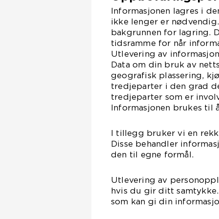
Informasjonen lagres i den
ikke lenger er nødvendig
bakgrunnen for lagring. D
tidsramme for når informa
Utlevering av informasjo
Data om din bruk av netts
geografisk plassering, kj
tredjeparter i den grad d
tredjeparter som er invol
Informasjonen brukes til 
I tillegg bruker vi en rek
Disse behandler informas
den til egne formål.
Utlevering av personoppl
hvis du gir ditt samtykke
som kan gi din informasjon