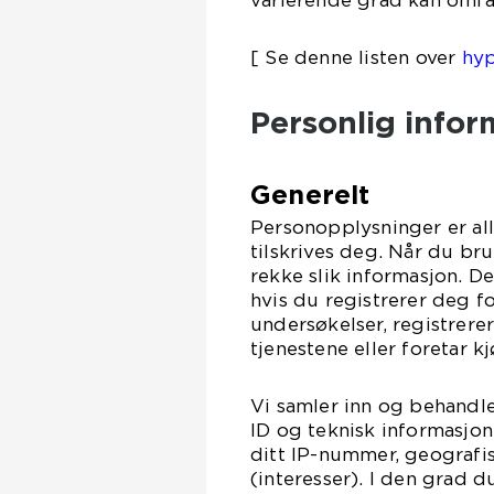
varierende grad kan omfa
[ Se denne listen over
hyp
Personlig infor
Generelt
Personopplysninger er all
tilskrives deg. Når du br
rekke slik informasjon. Det
hvis du registrerer deg fo
undersøkelser, registrere
tjenestene eller foretar k
Vi samler inn og behandle
ID og teknisk informasjon
ditt IP-nummer, geografis
(interesser). I den grad d