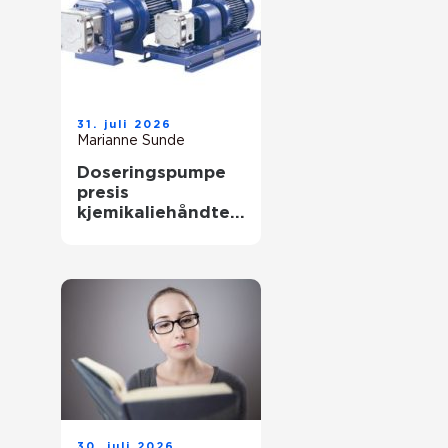
31. juli 2026
Marianne Sunde
Doseringspumpe
presis
kjemikaliehåndteri
ng i moderne
industri
30. juli 2026