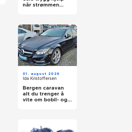
når strømmen
svikter
01. august 2026
Ida Kristoffersen
Bergen caravan
alt du trenger å
vite om bobil- og
campingvognliv på
vestlandet