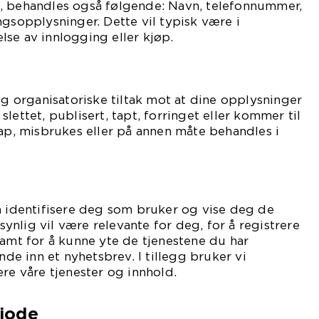
, behandles også følgende: Navn, telefonnummer,
ngsopplysninger. Dette vil typisk være i
se av innlogging eller kjøp.
og organisatoriske tiltak mot at dine opplysninger
r slettet, publisert, tapt, forringet eller kommer til
, misbrukes eller på annen måte behandles i
å identifisere deg som bruker og vise deg de
nlig vil være relevante for deg, for å registrere
samt for å kunne yte de tjenestene du har
ende inn et nyhetsbrev. I tillegg bruker vi
ere våre tjenester og innhold.
iode