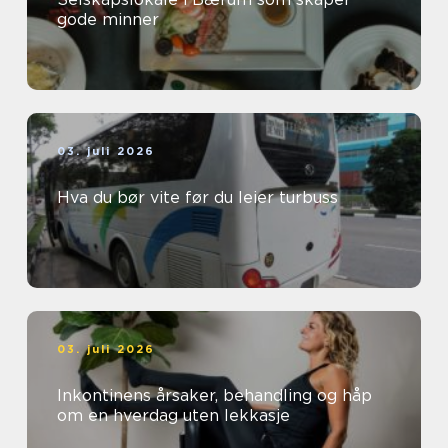
gode minner
03. juli 2026
Hva du bør vite før du leier turbuss
03. juli 2026
Inkontinens årsaker, behandling og håp
om en hverdag uten lekkasje