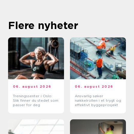
Flere nyheter
06. august 2026
06. august 2026
Treningssenter i Oslo:
Ansvarlig søker
Slik finner du stedet som
nøkkelrollen i et trygt og
passer for deg
effektivt byggeprosjekt