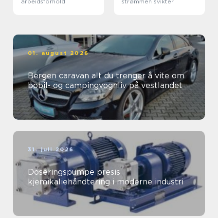
arbeidsforhold
strømmen svikter
01. august 2026
Bergen caravan alt du trenger å vite om
bobil- og campingvognliv på vestlandet
31. juli 2026
Doseringspumpe presis
kjemikaliehåndtering i moderne industri