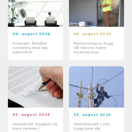
06. august 2026
04. august 2026
Foldedør: fleksibel
Restaurering av bygg:
romdeling med høy
når historie møter
lydkomfort
moderne krav
03. august 2026
03. august 2026
Arbeidsrett: trygghet og
Elektrikervakt i oslo
klare rammer i
trygg hjelp når