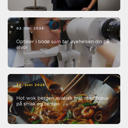
02. juli 2026
Optiker i bodø som tar øyehelsen din på
alvor
30. juni 2026
Hot wok bergen asiatisk mat med fokus
på smak og tempo