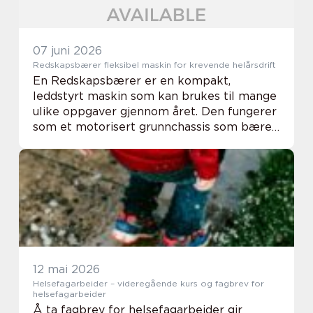
07 juni 2026
Redskapsbærer fleksibel maskin for krevende helårsdrift
En Redskapsbærer er en kompakt,
leddstyrt maskin som kan brukes til mange
ulike oppgaver gjennom året. Den fungerer
som et motorisert grunnchassis som bærer
ulike redskaper foran, bak og noen ganger
på toppen. Med riktig oppsett kan én
maskin feie ga...
12 mai 2026
Helsefagarbeider – videregående kurs og fagbrev for
helsefagarbeider
Å ta fagbrev for helsefagarbeider gir