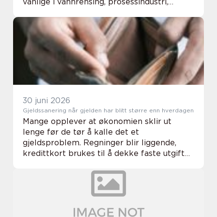
vanlige i vannrensing, prosessindustri,
næringsmiddelproduksjon og farmasi.
Kravene er som regel de samme: høy
nøyaktighet, stab...
30 juni 2026
Gjeldssanering når gjelden har blitt større enn hverdagen
Mange opplever at økonomien sklir ut
lenge før de tør å kalle det et
gjeldsproblem. Regninger blir liggende,
kredittkort brukes til å dekke faste utgifter,
og inkassovarsler kommer tettere. Til slutt
kan gjeldsbyrden føles så tung at vanlig
nedbetali...