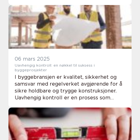
holdbarhet, men også for hvor allsidige de
kan være. Fra industri...
06 mars 2025
Uavhengig kontroll: en nøkkel til suksess i
byggeprosjekter
I byggebransjen er kvalitet, sikkerhet og
samsvar med regelverket avgjørende for å
sikre holdbare og trygge konstruksjoner.
Uavhengig kontroll er en prosess som
sikrer at disse elementene blir grundig
evaluert i byggeprosjekter. Denne ar...