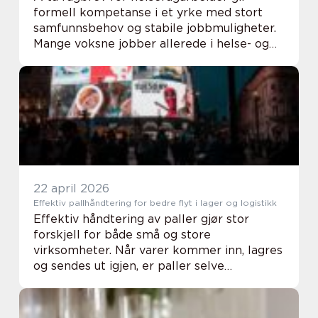
formell kompetanse i et yrke med stort
samfunnsbehov og stabile jobbmuligheter.
Mange voksne jobber allerede i helse- og
omsorgstjenesten uten fagbrev, mens
andre vurderer et karriereskifte senere i
livet. ...
22 april 2026
Effektiv pallhåndtering for bedre flyt i lager og logistikk
Effektiv håndtering av paller gjør stor
forskjell for både små og store
virksomheter. Når varer kommer inn, lagres
og sendes ut igjen, er paller selve
grunnmuren i vareflyten. God planlegging,
riktig utstyr og tydelige rutiner gir tryggere
arbeidsmil...