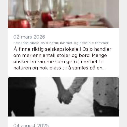
02 mars 2026
Selskapslokale oslo natur, nærhet og fleksible rammer
Å finne riktig selskapslokale i Oslo handler
om mer enn antall stoler og bord. Mange
ønsker en ramme som gir ro, nærhet til
naturen og nok plass til å samles på en
uformell måte. Når byen blir litt for travel,
oppleves en tømmerhytte ved skogkanten
e...
04 august 2025