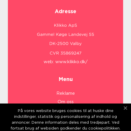
Adresse
web:
www.klikko.dk/
Menu
Reklame
Om oss
Cookies
På vores website bruges cookies til at huske dine
indstillinger, statistik og personalisering af indhold og
Kontakt Oss
annoncer. Denne information deles med tredjepart. Ved
Sitemap
fortsat brug af websiden godkender du cookiepolitikken.