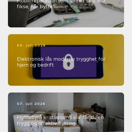
Mobil-reparasjon som lønner seg: Når
fikse, når bytte?
09. juli 2026
Elektronisk lås moderne trygghet for
hjem og bedrift
07. juli 2026
Flyttebyrå kristiansund slik får du en
trygg og effektiv flytting