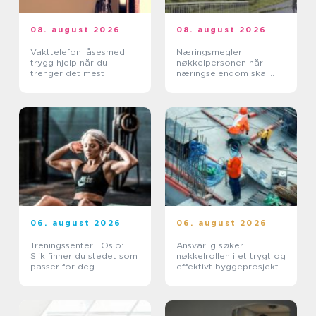
08. august 2026
08. august 2026
Vakttelefon låsesmed
Næringsmegler
trygg hjelp når du
nøkkelpersonen når
trenger det mest
næringseiendom skal
bytte eier eller leietaker
06. august 2026
06. august 2026
Treningssenter i Oslo:
Ansvarlig søker
Slik finner du stedet som
nøkkelrollen i et trygt og
passer for deg
effektivt byggeprosjekt