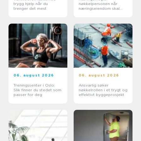
trygg hjelp når du
nøkkelpersonen når
trenger det mest
næringseiendom skal
bytte eier eller leietaker
06. august 2026
06. august 2026
Treningssenter i Oslo:
Ansvarlig søker
Slik finner du stedet som
nøkkelrollen i et trygt og
passer for deg
effektivt byggeprosjekt