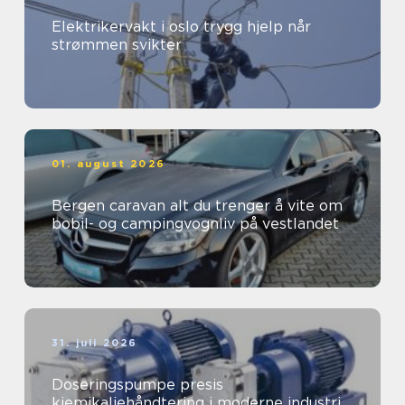
Elektrikervakt i oslo trygg hjelp når
strømmen svikter
01. august 2026
Bergen caravan alt du trenger å vite om
bobil- og campingvognliv på vestlandet
31. juli 2026
Doseringspumpe presis
kjemikaliehåndtering i moderne industri