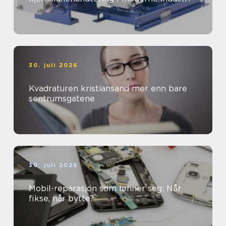
30. juli 2026
Kvadraturen kristiansand mer enn bare
sentrumsgatene
30. juli 2026
Mobil-reparasjon som lønner seg: Når
fikse, når bytte?