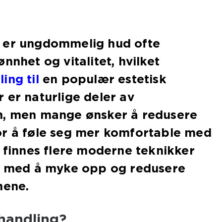
 er ungdommelig hud ofte
nnhet og vitalitet, hvilket
ing til
en populær estetisk
 er naturlige deler av
n, men mange ønsker å redusere
or å føle seg mer komfortable med
t finnes flere moderne teknikker
il med å myke opp og redusere
nene.
handling?