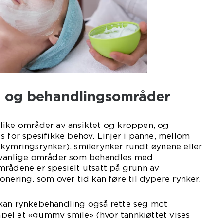
r og behandlingsområder
like områder av ansiktet og kroppen, og
s for spesifikke behov. Linjer i panne, mellom
kymringsrynker), smilerynker rundt øynene eller
r vanlige områder som behandles med
mrådene er spesielt utsatt på grunn av
onering, som over tid kan føre til dypere rynker.
r, kan rynkebehandling også rette seg mot
el et «gummy smile» (hvor tannkjøttet vises