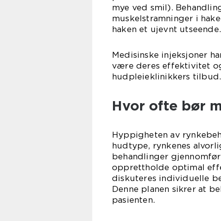
mye ved smil). Behandlin
muskelstramninger i hake
haken et ujevnt utseende.
Medisinske injeksjoner ha
være deres effektivitet 
hudpleieklinikkers tilbud
Hvor ofte bør 
Hyppigheten av rynkebeha
hudtype, rynkenes alvorli
behandlinger gjennomfø
opprettholde optimal effe
diskuteres individuelle b
Denne planen sikrer at be
pasienten.