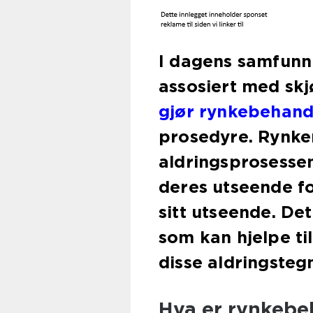
I dagens samfunn
assosiert med skjø
gjør rynkebehandl
prosedyre. Rynker
aldringsprosesse
deres utseende f
sitt utseende. De
som kan hjelpe t
disse aldringsteg
Hva er rynkebe