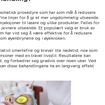
osmetisk prosedyre som har som mål å redusere
fine linjer for å gi et mer ungdommelig utseende.
njeksjoner til lasere og ulike produkter. Felles for
 jevnere utseende. Et populært valg er bruk av
om har vist seg å være effektive for å redusere
lom øyenbrynene og i øyekroken.
lativt smertefrie og krever lite nedetid, noe som
rsoner med en travel livsstil. Resultatene kan
id, og forbedrer seg gradvis over noen uker. Ved
kan disse behandlingene ha en langvarig effekt