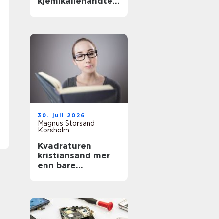
kjemikaliehåndteri
ng i moderne
industri
30. juli 2026
Magnus Storsand
Korsholm
Kvadraturen
kristiansand mer
enn bare
sentrumsgatene