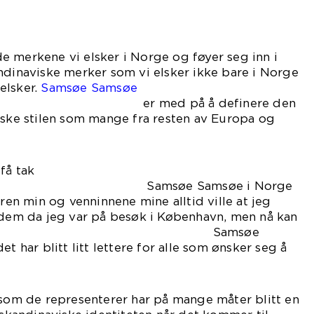
 merkene vi elsker i Norge og føyer seg inn i
ndinaviske merker som vi elsker ikke bare i Norge
elsker.
Samsøe Samsøe
å å definere den
iske stilen som mange fra resten av Europa og
få tak
e Samsøe i Norge
eren min og venninnene mine alltid ville at jeg
l dem da jeg var på besøk i København, men nå kan
tak i Samsøe
et har blitt litt lettere for alle som ønsker seg å
 som de representerer har på mange måter blitt en