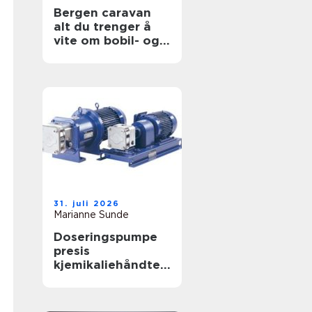
Bergen caravan
alt du trenger å
vite om bobil- og
campingvognliv på
vestlandet
31. juli 2026
Marianne Sunde
Doseringspumpe
presis
kjemikaliehåndteri
ng i moderne
industri