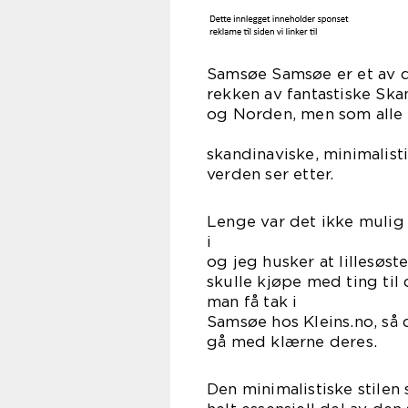
Samsøe Samsøe er et av de
rekken av fantastiske Ska
og Norden, men som alle 
er med p
skandinaviske, minimalist
verden ser etter.
Lenge var det ikke mulig 
i Samsø
og jeg husker at lillesøst
skulle kjøpe med ting ti
man få 
Samsøe hos Kleins.no, så d
gå med klærne deres.
Den minimalistiske stilen