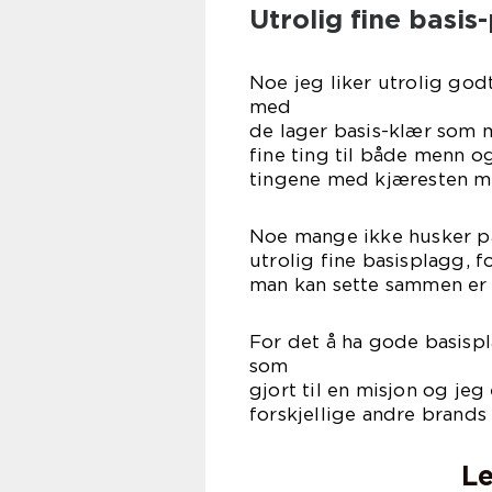
Utrolig fine basis
Noe jeg liker utrolig god
med Sam
de lager basis-klær som m
fine ting til både menn o
tingene med kjæresten min
Noe mange ikke husker på 
utrolig fine basisplagg, 
man kan sette sammen er b
For det å ha gode basisp
som Sam
gjort til en misjon og je
forskjellige andre brands
Le