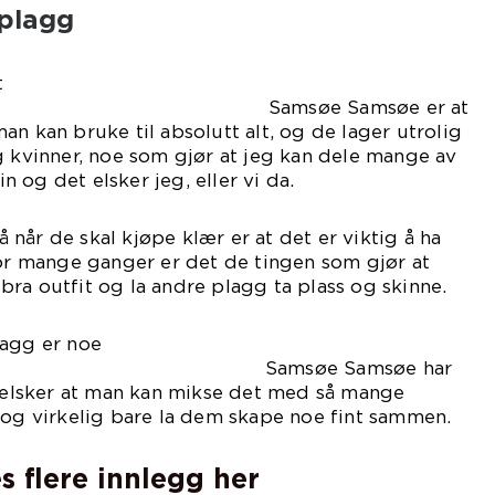
-plagg
t
søe Samsøe er at
an kan bruke til absolutt alt, og de lager utrolig
g kvinner, noe som gjør at jeg kan dele mange av
 og det elsker jeg, eller vi da.
når de skal kjøpe klær er at det er viktig å ha
for mange ganger er det de tingen som gjør at
ra outfit og la andre plagg ta plass og skinne.
lagg er noe
søe Samsøe har
g elsker at man kan mikse det med så mange
 og virkelig bare la dem skape noe fint sammen.
s flere innlegg her