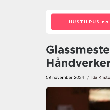
HUSTILPUS.
no
Glassmester: En Essensiell
Håndverke
09 november 2024
Ida Krist