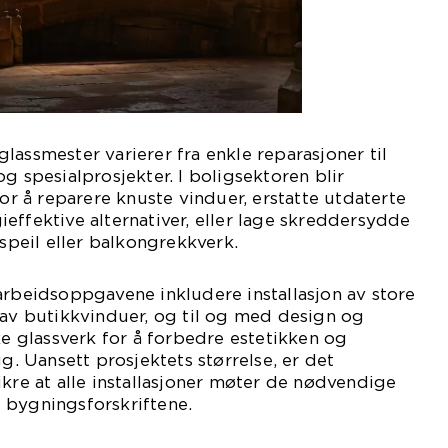
lassmester varierer fra enkle reparasjoner til
g spesialprosjekter. I boligsektoren blir
for å reparere knuste vinduer, erstatte utdaterte
effektive alternativer, eller lage skreddersydde
 speil eller balkongrekkverk.
arbeidsoppgavene inkludere installasjon av store
 av butikkvinduer, og til og med design og
ke glassverk for å forbedre estetikken og
gg. Uansett prosjektets størrelse, er det
ikre at alle installasjoner møter de nødvendige
 bygningsforskriftene.