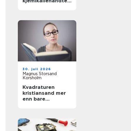
kjemikaliehåndteri
ng i moderne
industri
30. juli 2026
Magnus Storsand
Korsholm
Kvadraturen
kristiansand mer
enn bare
sentrumsgatene