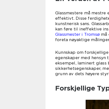
Glassmestere må mestre en
effektivt. Disse ferdighete
kunstnerisk sans. Glassar
kan føre til ineffektive in
Glassmester i Tromsø
må 
foreta nøyaktige målinge
Kunnskap om forskjellige t
egenskaper med hensyn ti
eksempel, laminert glass 
sikkerhetsegenskaper, me
grunn av dets høyere sty
Forskjellige T