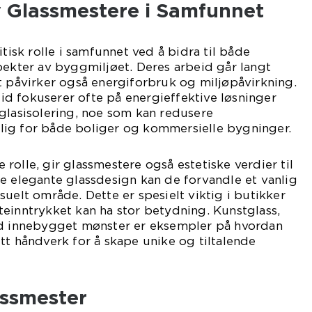
 Glassmestere i Samfunnet
itisk rolle i samfunnet ved å bidra til både
pekter av byggmiljøet. Deres arbeid går langt
t påvirker også energiforbruk og miljøpåvirkning.
d fokuserer ofte på energieffektive løsninger
glasisolering, noe som kan redusere
ig for både boliger og kommersielle bygninger.
ke rolle, gir glassmestere også estetiske verdier til
e elegante glassdesign kan de forvandle et vanlig
suelt område. Dette er spesielt viktig i butikker
einntrykket kan ha stor betydning. Kunstglass,
ed innebygget mønster er eksempler på hvordan
tt håndverk for å skape unike og tiltalende
assmester