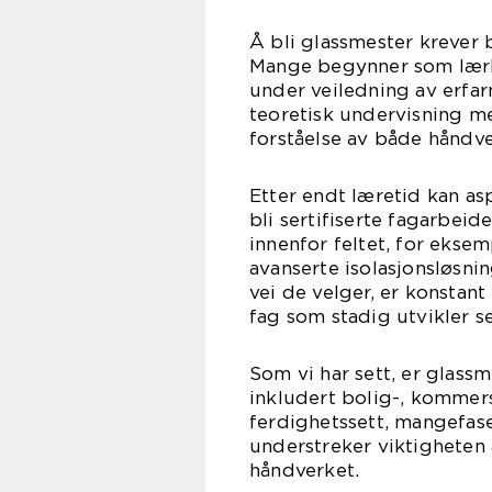
Å bli glassmester krever 
Mange begynner som lærli
under veiledning av erf
teoretisk undervisning m
forståelse av både håndve
Etter endt læretid kan as
bli sertifiserte fagarbeid
innenfor feltet, for eksem
avanserte isolasjonsløsnin
vei de velger, er konstant
fag som stadig utvikler s
Som vi har sett, er glass
inkludert bolig-, kommers
ferdighetssett, mangefas
understreker viktigheten 
håndverket.