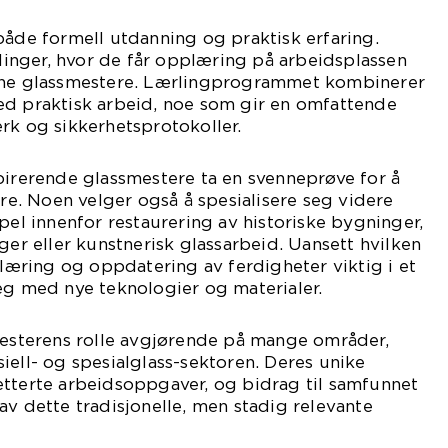
både formell utdanning og praktisk erfaring.
nger, hvor de får opplæring på arbeidsplassen
arne glassmestere. Lærlingprogrammet kombinerer
ed praktisk arbeid, noe som gir en omfattende
rk og sikkerhetsprotokoller.
pirerende glassmestere ta en svenneprøve for å
ere. Noen velger også å spesialisere seg videre
pel innenfor restaurering av historiske bygninger,
ger eller kunstnerisk glassarbeid. Uansett hvilken
 læring og oppdatering av ferdigheter viktig i et
eg med nye teknologier og materialer.
mesterens rolle avgjørende på mange områder,
iell- og spesialglass-sektoren. Deres unike
etterte arbeidsoppgaver, og bidrag til samfunnet
av dette tradisjonelle, men stadig relevante