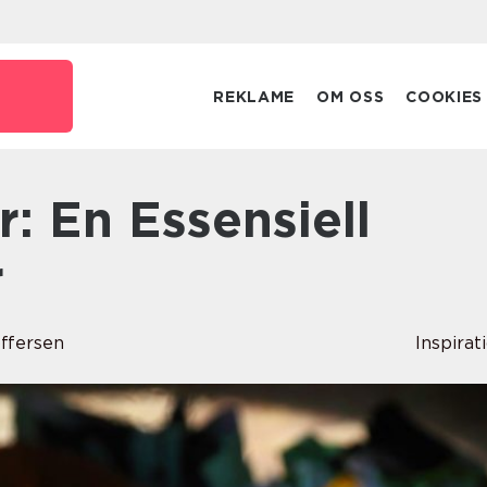
REKLAME
OM OSS
COOKIES
r
offersen
Inspirat