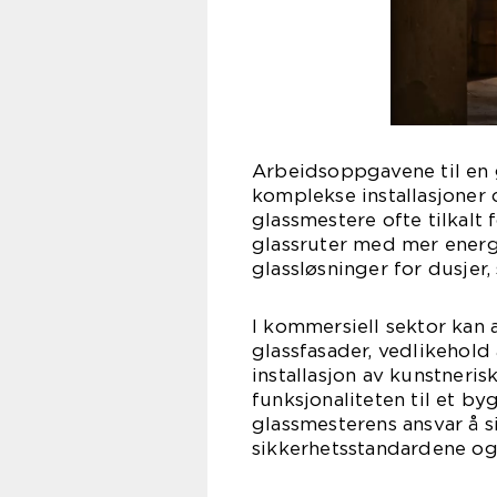
Arbeidsoppgavene til en g
komplekse installasjoner o
glassmestere ofte tilkalt 
glassruter med mer energi
glassløsninger for dusjer,
I kommersiell sektor kan 
glassfasader, vedlikehold
installasjon av kunstneris
funksjonaliteten til et by
glassmesterens ansvar å s
sikkerhetsstandardene og