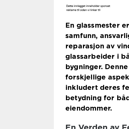
En glassmester er
samfunn, ansvarlig
reparasjon av vind
glassarbeider i b
bygninger. Denne 
forskjellige aspe
inkludert deres f
betydning for bå
eiendommer.
En Verden av F