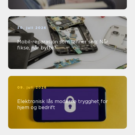
30. juli 2026
Mobil-reparasjon som lønner seg: Når
fikse, når bytte?
09. juli 2026
Elektronisk lås moderne trygghet for
hjem og bedrift