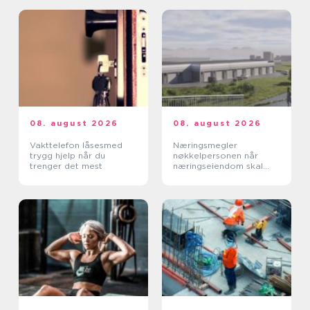
08. august 2026
08. august 2026
Vakttelefon låsesmed
Næringsmegler
trygg hjelp når du
nøkkelpersonen når
trenger det mest
næringseiendom skal
bytte eier eller leietaker