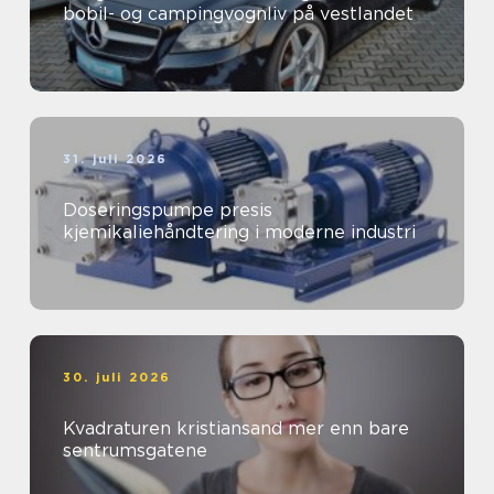
bobil- og campingvognliv på vestlandet
31. juli 2026
Doseringspumpe presis
kjemikaliehåndtering i moderne industri
30. juli 2026
Kvadraturen kristiansand mer enn bare
sentrumsgatene