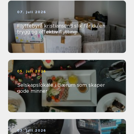
07. juli 2026
Flyttebyrå kristiansund slik får du en
trygg og effektiv flytting
05. juli 2026
Selskapslokale i Bærum som skaper
gode minner
03. juli 2026