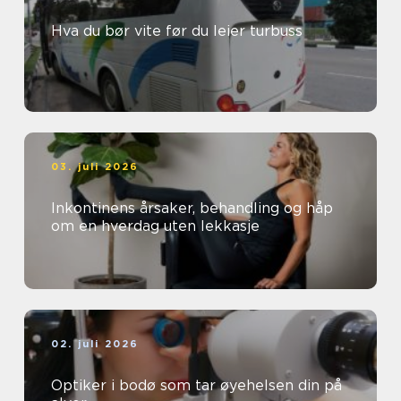
Hva du bør vite før du leier turbuss
03. juli 2026
Inkontinens årsaker, behandling og håp
om en hverdag uten lekkasje
02. juli 2026
Optiker i bodø som tar øyehelsen din på