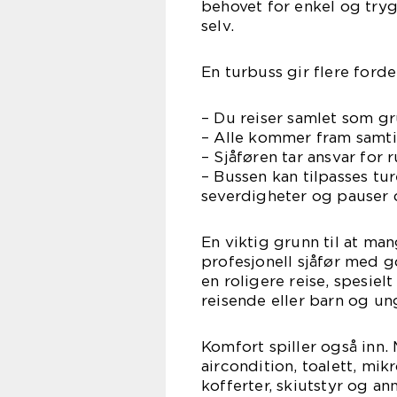
behovet for enkel og tryg
selv.
En turbuss gir flere forde
– Du reiser samlet som gr
– Alle kommer fram samtid
– Sjåføren tar ansvar for r
– Bussen kan tilpasses tu
severdigheter og pauser 
En viktig grunn til at man
profesjonell sjåfør med g
en roligere reise, spesiel
reisende eller barn og u
Komfort spiller også inn.
aircondition, toalett, mi
kofferter, skiutstyr og an