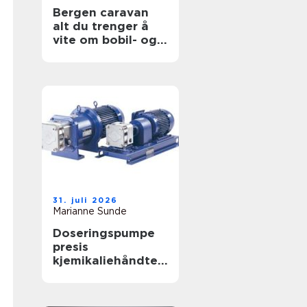
Bergen caravan
alt du trenger å
vite om bobil- og
campingvognliv på
vestlandet
31. juli 2026
Marianne Sunde
Doseringspumpe
presis
kjemikaliehåndteri
ng i moderne
industri