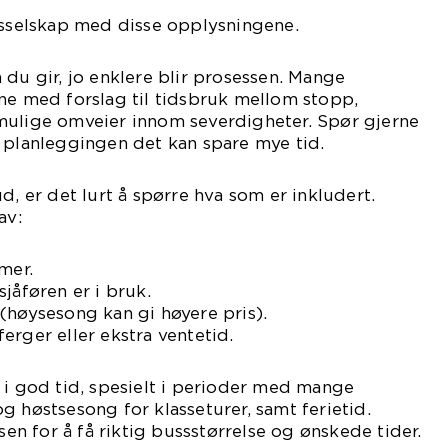
usselskap med disse opplysningene.
 du gir, jo enklere blir prosessen. Mange
ne med forslag til tidsbruk mellom stopp,
mulige omveier innom severdigheter. Spør gjerne
 planleggingen det kan spare mye tid.
d, er det lurt å spørre hva som er inkludert.
av:
mer.
jåføren er i bruk.
(høysesong kan gi høyere pris).
erger eller ekstra ventetid.
 i god tid, spesielt i perioder med mange
g høstsesong for klasseturer, samt ferietid.
nsen for å få riktig bussstørrelse og ønskede tider.