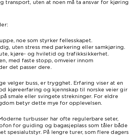
g transport, uten at noen må ta ansvar for kjøring
ler:
uppe, noe som styrker fellesskapet.
ig, uten stress med parkering eller samkjøring.
ute, kjøre- og hviletid og trafikksikkerhet.
ren, med faste stopp, omveier innom
der det passer dere.
ge velger buss, er trygghet. Erfaring viser at en
od kjøreerfaring og kjennskap til norske veier gir
t på smale eller svingete strekninger. For eldre
ngdom betyr dette mye for opplevelsen.
 Moderne turbusser har ofte regulerbare seter,
krofon for guiding og bagasjeplass som tåler både
net spesialutstyr. På lengre turer, som flere dagers