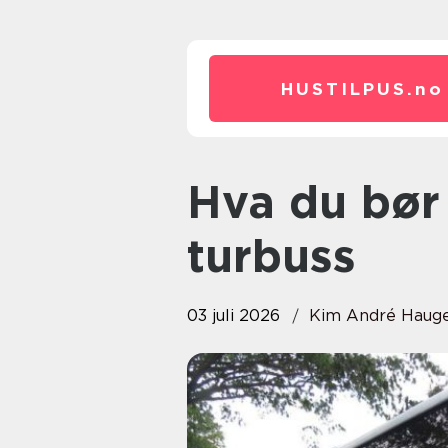
HUSTILPUS.
no
Hva du bør vite før du leier
turbuss
03 juli 2026
Kim André Haug