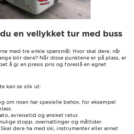
 du en vellykket tur med buss
rne med tre enkle spørsmål: Hvor skal dere, når
ange blir dere? Når disse punktene er på plass, er
et å gi en presis pris og foreslå en egnet
 kan se slik ut:
e og om noen har spesielle behov, for eksempel
plass.
ato, avreisetid og ønsket retur.
ulige stopp, overnattinger og måltider.
Skal dere ha med ski, instrumenter eller annet