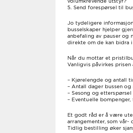
volumkrevende utstyr?
5. Send forespørsel til b
Jo tydeligere informasjon
busselskaper hjelper gjer
anbefaling av pauser og 
direkte om de kan bidra i
Når du mottar et pristilbu
Vanligvis påvirkes prisen 
– Kjørelengde og antall ti
– Antall dager bussen og s
– Sesong og etterspørsel 
– Eventuelle bompenger, f
Et godt råd er å være ute
arrangementer, som vår- o
Tidlig bestilling øker sja