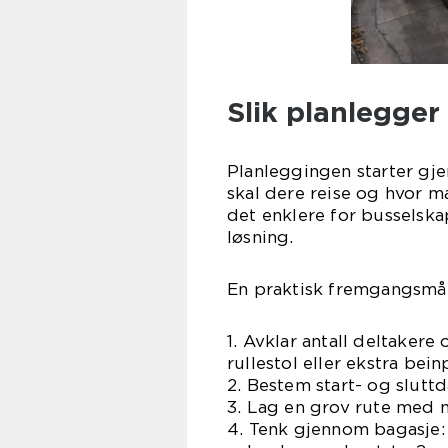
Slik planlegger
Planleggingen starter gje
skal dere reise og hvor m
det enklere for busselskap
løsning.
En praktisk fremgangsmåte
1. Avklar antall deltaker
rullestol eller ekstra bein
2. Bestem start- og sluttd
3. Lag en grov rute med m
4. Tenk gjennom bagasje: 