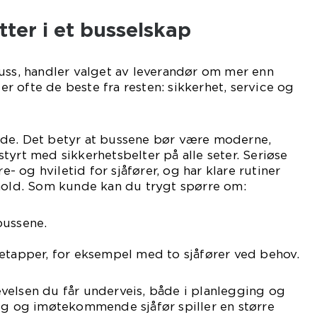
tter i et busselskap
uss, handler valget av leverandør om mer enn
ler ofte de beste fra resten: sikkerhet, service og
de. Det betyr at bussene bør være moderne,
tyrt med sikkerhetsbelter på alle seter. Seriøse
re- og hviletid for sjåfører, og har klare rutiner
ehold. Som kunde kan du trygt spørre om:
bussene.
etapper, for eksempel med to sjåfører ved behov.
velsen du får underveis, både i planlegging og
ig og imøtekommende sjåfør spiller en større