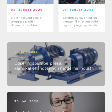
03. august 2026
01. august 2026
Elektrikervakt i oslo
Bergen caravan alt du
trygg hjelp når
trenger å vite om bobil-
strømmen svikter
og campingvognliv på
vestlandet
31. juli 2026
Doseringspumpe presis
kjemikaliehåndtering i moderne industri
30. juli 2026