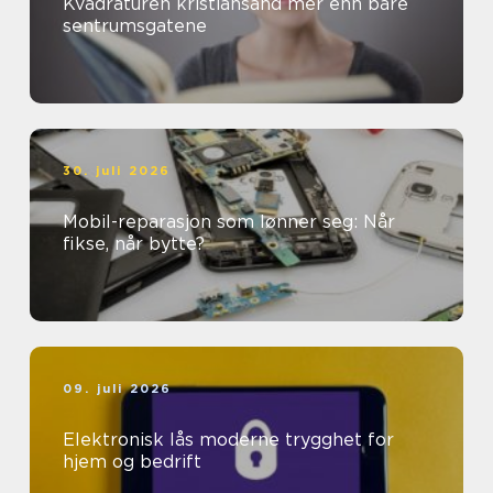
Kvadraturen kristiansand mer enn bare
sentrumsgatene
30. juli 2026
Mobil-reparasjon som lønner seg: Når
fikse, når bytte?
09. juli 2026
Elektronisk lås moderne trygghet for
hjem og bedrift