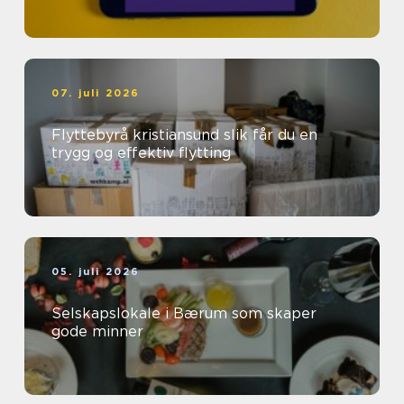
07. juli 2026
Flyttebyrå kristiansund slik får du en
trygg og effektiv flytting
05. juli 2026
Selskapslokale i Bærum som skaper
gode minner