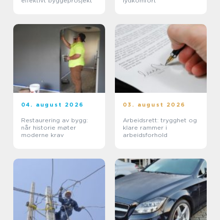
effektivt byggeprosjekt
lydkomfort
04. august 2026
03. august 2026
Restaurering av bygg:
Arbeidsrett: trygghet og
når historie møter
klare rammer i
moderne krav
arbeidsforhold