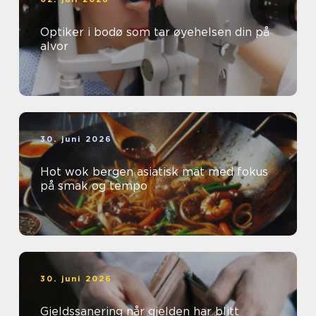
Optiker i bodø som tar øyehelsen din på
alvor
30. juni 2026
Hot wok bergen asiatisk mat med fokus
på smak og tempo
30. juni 2026
Gjeldssanering når gjelden har blitt