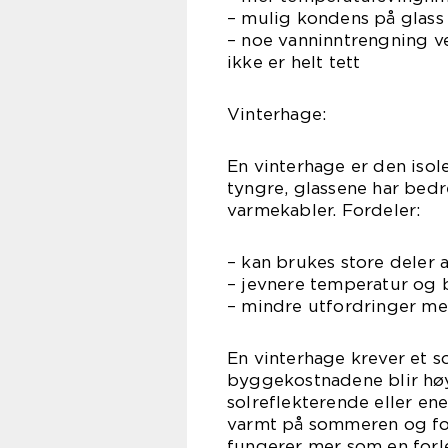
– mulig kondens på glass
– noe vanninntrengning ve
ikke er helt tett
Vinterhage:
En vinterhage er den isol
tyngre, glassene har bedre
varmekabler. Fordeler:
– kan brukes store deler 
– jevnere temperatur og
– mindre utfordringer me
En vinterhage krever et s
byggekostnadene blir hø
solreflekterende eller en
varmt på sommeren og for 
fungerer mer som en forl