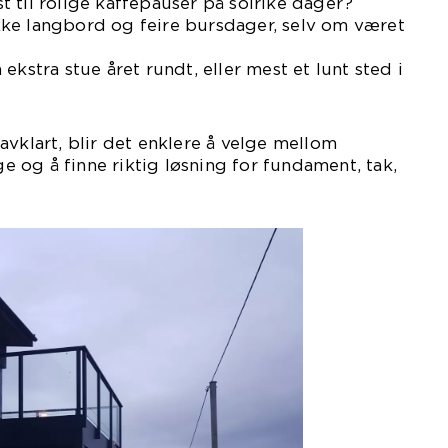
 til rolige kaffepauser på solrike dager?
ke langbord og feire bursdager, selv om været
ekstra stue året rundt, eller mest et lunt sted i
avklart, blir det enklere å velge mellom
og å finne riktig løsning for fundament, tak,