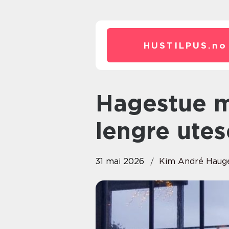
HUSTILPUS.
no
Hagestue mer lys, mer plass og
lengre ute
31 mai 2026
Kim André Haug