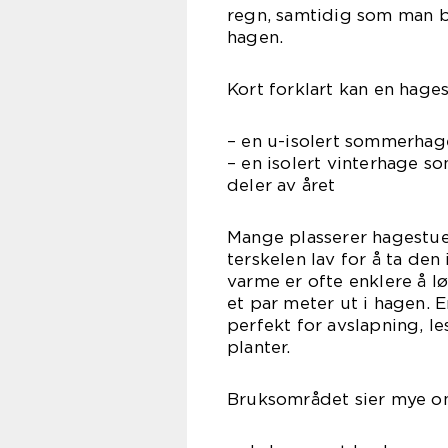
regn, samtidig som man 
hagen.
Kort forklart kan en hage
– en u-isolert sommerhag
– en isolert vinterhage 
deler av året
Mange plasserer hagestuen
terskelen lav for å ta den 
varme er ofte enklere å lø
et par meter ut i hagen. En
perfekt for avslapning, le
planter.
Bruksområdet sier mye om