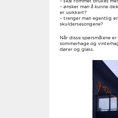
– skal rommet brukes mest
– ønsker man å kunne dek
er usikkert?
– trenger man egentlig en 
skuldersesongene?
Når disse spørsmålene er 
sommerhage og vinterhage 
dører og glass.