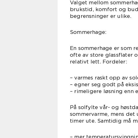
Valget mellom sommerhag
brukstid, komfort og bud
begrensninger er ulike.
Sommerhage:
En sommerhage er som rege
ofte av store glassflater
relativt lett. Fordeler:
– varmes raskt opp av sol
– egner seg godt på eksi
– rimeligere løsning enn e
På solfylte vår- og høst
sommervarme, mens det ut
timer ute. Samtidig må 
– mer temperatursvingni