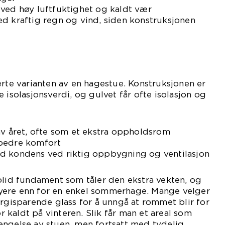
 ved høy luftfuktighet og kaldt vær
d kraftig regn og vind, siden konstruksjonen
erte varianten av en hagestue. Konstruksjonen er
 isolasjonsverdi, og gulvet får ofte isolasjon og
av året, ofte som et ekstra oppholdsrom
 bedre komfort
d kondens ved riktig oppbygning og ventilasjon
olid fundament som tåler den ekstra vekten, og
yere enn for en enkel sommerhage. Mange velger
ergisparende glass for å unngå at rommet blir for
kaldt på vinteren. Slik får man et areal som
engelse av stuen, men fortsatt med tydelig