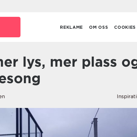
REKLAME
OM OSS
COOKIES
sesong
en
Inspirat