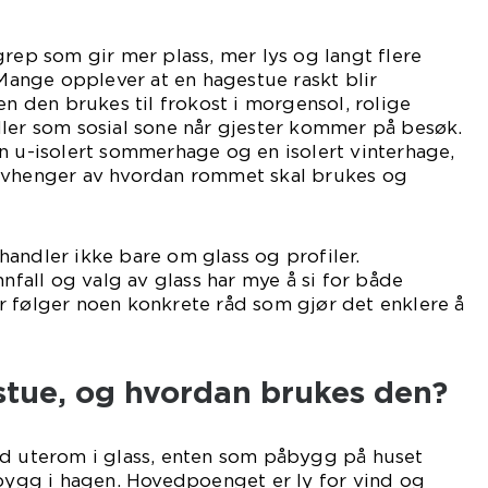
grep som gir mer plass, mer lys og langt flere
 Mange opplever at en hagestue raskt blir
en den brukes til frokost i morgensol, rolige
ller som sosial sone når gjester kommer på besøk.
n u-isolert sommerhage og en isolert vinterhage,
avhenger av hvordan rommet skal brukes og
andler ikke bare om glass og profiler.
nnfall og valg av glass har mye å si for både
r følger noen konkrete råd som gjør det enklere å
stue, og hvordan brukes den?
gd uterom i glass, enten som påbygg på huset
 bygg i hagen. Hovedpoenget er ly for vind og