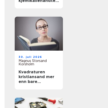
kjemikaliehåndteri
ng i moderne
industri
30. juli 2026
Magnus Storsand
Korsholm
Kvadraturen
kristiansand mer
enn bare
sentrumsgatene