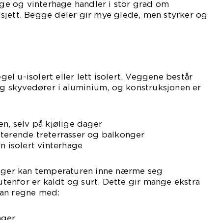
e og vinterhage handler i stor grad om
sjett. Begge deler gir mye glede, men styrker og
l u-isolert eller lett isolert. Veggene består
 og skyvedører i aluminium, og konstruksjonen er
en, selv på kjølige dager
sterende treterrasser og balkonger
n isolert vinterhage
dager kan temperaturen inne nærme seg
enfor er kaldt og surt. Dette gir mange ekstra
man regne med:
nger