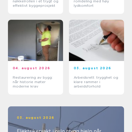
nøkkelrollen i et trygt og
romdeling med høy
effektivt byggeprosjekt
lydkomfort
04. august 2026
03. august 2026
Restaurering av bygg:
Arbeidsrett: trygghet og
når historie møter
klare rammer i
moderne krav
arbeidsforhold
03. august 2026
Elektrikervakt i oslo trygg hjelp når