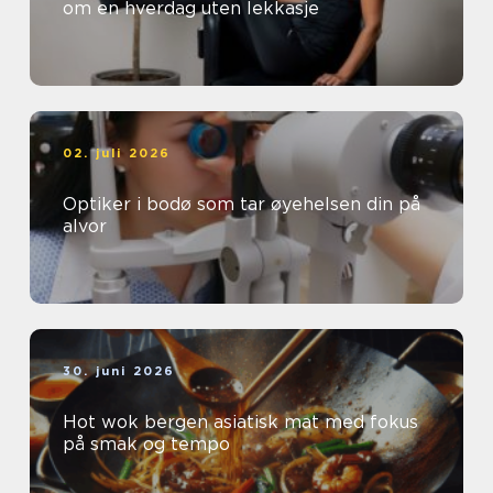
om en hverdag uten lekkasje
02. juli 2026
Optiker i bodø som tar øyehelsen din på
alvor
30. juni 2026
Hot wok bergen asiatisk mat med fokus
på smak og tempo