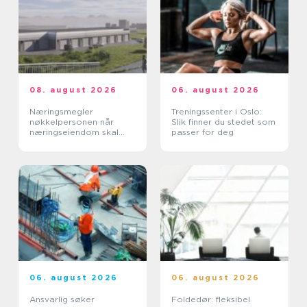
08. august 2026
06. august 2026
Næringsmegler
Treningssenter i Oslo:
nøkkelpersonen når
Slik finner du stedet som
næringseiendom skal
passer for deg
bytte eier eller leietaker
06. august 2026
06. august 2026
Ansvarlig søker
Foldedør: fleksibel