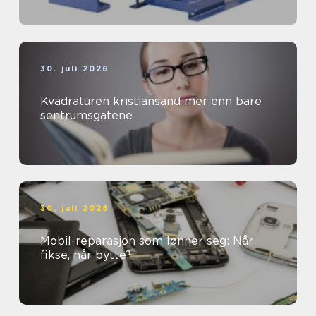
30. juli 2026
Kvadraturen kristiansand mer enn bare
sentrumsgatene
30. juli 2026
Mobil-reparasjon som lønner seg: Når
fikse, når bytte?