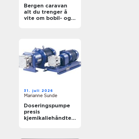
Bergen caravan
alt du trenger å
vite om bobil- og
campingvognliv på
vestlandet
31. juli 2026
Marianne Sunde
Doseringspumpe
presis
kjemikaliehåndteri
ng i moderne
industri