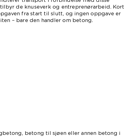
åndterer transport i forbindelse med disse
tilbyr de knuseverk og entreprenørarbeid. Kort
pgaven fra start til slutt, og ingen oppgave er
 liten – bare den handler om betong.
gbetong, betong til sjøen eller annen betong i