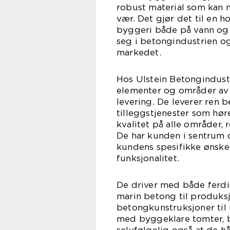
robust material som kan m
vær. Det gjør det til en 
byggeri både på vann og p
seg i betongindustrien og 
markedet.
Hos Ulstein Betongindustr
elementer og områder av b
levering. De leverer ren 
tilleggstjenester som hør
kvalitet på alle områder, 
De har kunden i sentrum og
kundens spesifikke ønske
funksj
De driver med både ferd
marin betong til produks
betongkunstruksjoner til
med byggeklare tomter, by