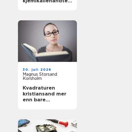
kjemikaliehåndteri
ng i moderne
industri
30. juli 2026
Magnus Storsand
Korsholm
Kvadraturen
kristiansand mer
enn bare
sentrumsgatene