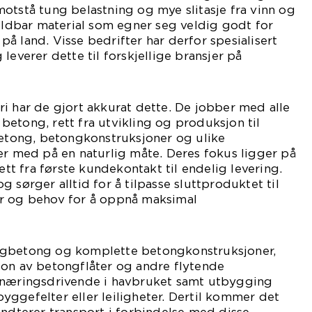
otstå tung belastning og mye slitasje fra vinn og
holdbar material som egner seg veldig godt for
å land. Visse bedrifter har derfor spesialisert
leverer dette til forskjellige bransjer på
i har de gjort akkurat dette. De jobber med alle
etong, rett fra utvikling og produksjon til
betong, betongkonstruksjoner og ulike
er med på en naturlig måte. Deres fokus ligger på
rett fra første kundekontakt til endelig levering.
 sørger alltid for å tilpasse sluttproduktet til
r og behov for å oppnå maksimal
onalitet.
igbetong og komplette betongkonstruksjoner,
jon av betongflåter og andre flytende
 næringsdrivende i havbruket samt utbygging
ggefelter eller leiligheter. Dertil kommer det