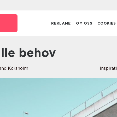
REKLAME
OM OSS
COOKIES
 alle behov
and Korsholm
Inspirat