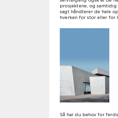
selvfølgelig også at de h
prosjektene, og samtidig 
sagt håndterer de hele op
hverken for stor eller for
Så har du behov for ferdi