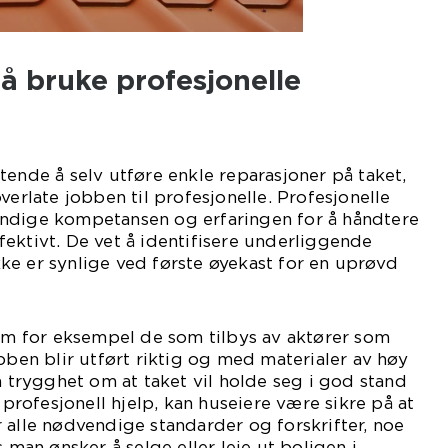
å bruke profesjonelle
tende å selv utføre enkle reparasjoner på taket,
verlate jobben til profesjonelle. Profesjonelle
ndige kompetansen og erfaringen for å håndtere
ektivt. De vet å identifisere underliggende
ke er synlige ved første øyekast for en uprøvd
som for eksempel de som tilbys av aktører som
bben blir utført riktig og med materialer av høy
n trygghet om at taket vil holde seg i god stand
i profesjonell hjelp, kan huseiere være sikre på at
 alle nødvendige standarder og forskrifter, noe
s man ønsker å selge eller leie ut boligen i