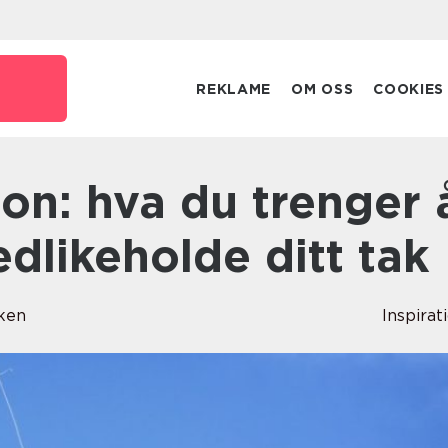
REKLAME
OM OSS
COOKIES
edlikeholde ditt tak
kken
Inspirat