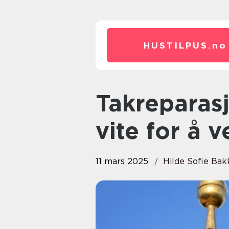
HUSTILPUS.
no
Takreparasjon: hva du trenger å
vite for å v
11 mars 2025
Hilde Sofie Ba