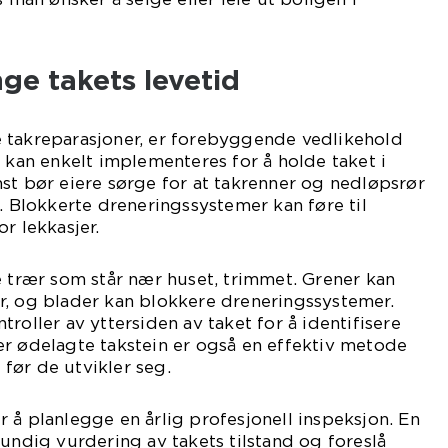
nge takets levetid
 takreparasjoner, er forebyggende vedlikehold
k kan enkelt implementeres for å holde taket i
st bør eiere sørge for at takrenner og nedløpsrør
s. Blokkerte dreneringssystemer kan føre til
r lekkasjer.
e trær som står nær huset, trimmet. Grener kan
r, og blader kan blokkere dreneringssystemer.
roller av yttersiden av taket for å identifisere
er ødelagte takstein er også en effektiv metode
før de utvikler seg.
 å planlegge en årlig profesjonell inspeksjon. En
rundig vurdering av takets tilstand og foreslå