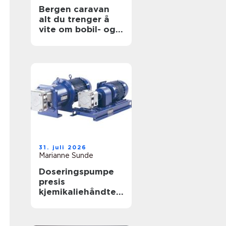
Bergen caravan
alt du trenger å
vite om bobil- og
campingvognliv på
vestlandet
31. juli 2026
Marianne Sunde
Doseringspumpe
presis
kjemikaliehåndteri
ng i moderne
industri