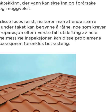
taktekking, der vann kan sige inn og forårsake
 og muggvekst.
isse løses raskt, risikerer man at enda større
 under taket kan begynne å råtne, noe som krever
parasjon eller i verste fall utskifting av hele
egelmessige inspeksjoner, kan disse problemene
arasjonen forenkles betraktelig.