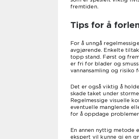
fremtiden.
Tips for å forle
For å unngå regelmessige
avgjørende. Enkelte tilta
topp stand. Først og frem
er fri for blader og smus
vannansamling og risiko fo
Det er også viktig å hold
skade taket under storme
Regelmessige visuelle kont
eventuelle manglende ell
for å oppdage problemer 
En annen nyttig metode er
ekspert vil kunne gi en g