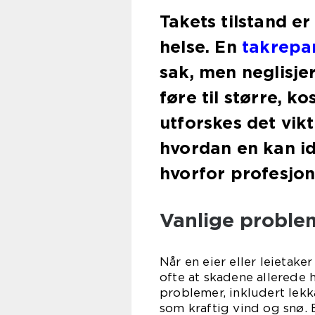
Takets tilstand e
helse. En
takrepa
sak, men neglisje
føre til større, k
utforskes det vik
hvordan en kan id
hvorfor profesjone
Vanlige proble
Når en eier eller leietake
ofte at skadene allerede h
problemer, inkludert lekka
som kraftig vind og snø. E