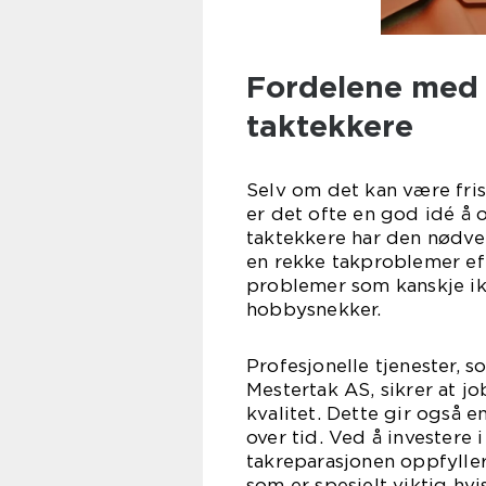
Fordelene med 
taktekkere
Selv om det kan være fris
er det ofte en god idé å o
taktekkere har den nødve
en rekke takproblemer eff
problemer som kanskje ik
hobbysnekker.
Profesjonelle tjenester, 
Mestertak AS, sikrer at jo
kvalitet. Dette gir også e
over tid. Ved å investere 
takreparasjonen oppfyller
som er spesielt viktig hvi