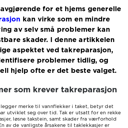
r avgjørende for et hjems generelle
rasjon
kan virke som en mindre
ring av selv små problemer kan
ostbare skader. I denne artikkelen
tige aspektet ved takreparasjon,
entifisere problemer tidlig, og
ll hjelp ofte er det beste valget.
mer som krever takreparasjon
r legger merke til vannflekker i taket, betyr det
ar utviklet seg over tid. Tak er utsatt for en rekke
sjer, løsne takstein, samt skader fra værforhold
n av de vanligste årsakene til taklekkasjer er