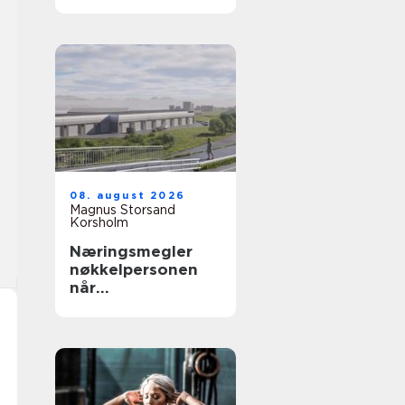
trenger det mest
08. august 2026
Magnus Storsand
Korsholm
Næringsmegler
nøkkelpersonen
når
næringseiendom
skal bytte eier
eller leietaker