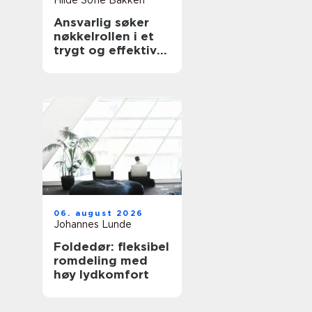
Hilde Sofie Bakken
Ansvarlig søker
nøkkelrollen i et
trygt og effektivt
byggeprosjekt
06. august 2026
Johannes Lunde
Foldedør: fleksibel
romdeling med
høy lydkomfort