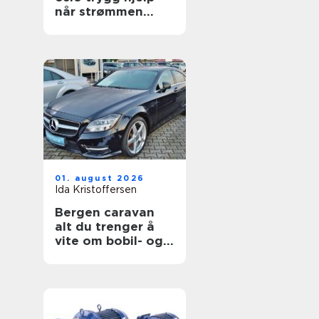
når strømmen
svikter
01. august 2026
Ida Kristoffersen
Bergen caravan
alt du trenger å
vite om bobil- og
campingvognliv på
vestlandet