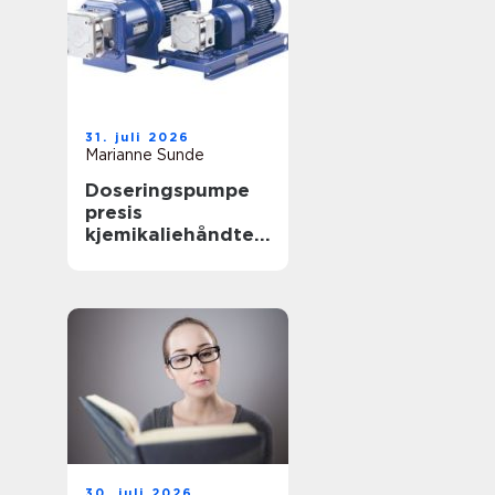
31. juli 2026
Marianne Sunde
Doseringspumpe
presis
kjemikaliehåndteri
ng i moderne
industri
30. juli 2026