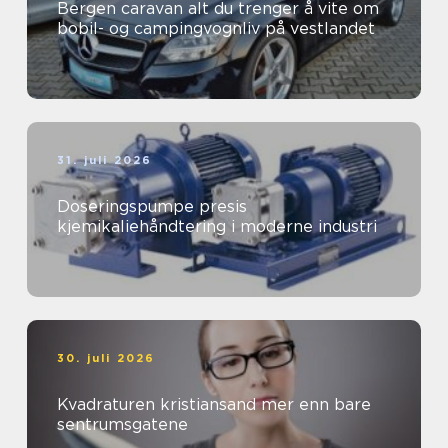
Bergen caravan alt du trenger å vite om
bobil- og campingvognliv på vestlandet
31. juli 2026
Doseringspumpe presis
kjemikaliehåndtering i moderne industri
30. juli 2026
Kvadraturen kristiansand mer enn bare
sentrumsgatene