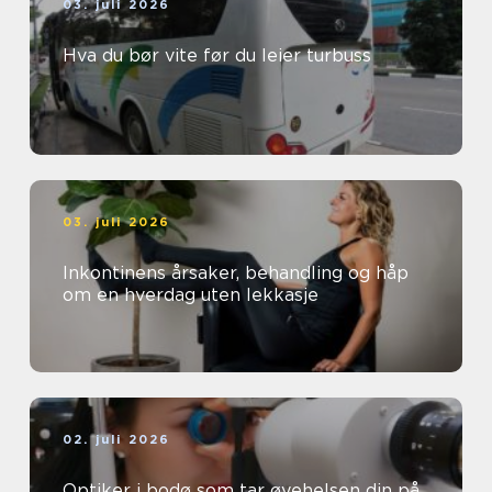
03. juli 2026
Hva du bør vite før du leier turbuss
03. juli 2026
Inkontinens årsaker, behandling og håp
om en hverdag uten lekkasje
02. juli 2026
Optiker i bodø som tar øyehelsen din på