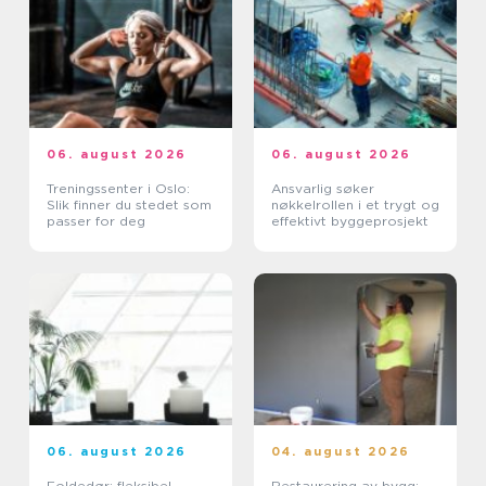
06. august 2026
06. august 2026
Treningssenter i Oslo:
Ansvarlig søker
Slik finner du stedet som
nøkkelrollen i et trygt og
passer for deg
effektivt byggeprosjekt
06. august 2026
04. august 2026
Foldedør: fleksibel
Restaurering av bygg: