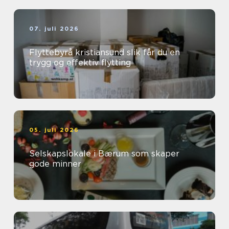
07. juli 2026
Flyttebyrå kristiansund slik får du en
trygg og effektiv flytting
05. juli 2026
Selskapslokale i Bærum som skaper
gode minner