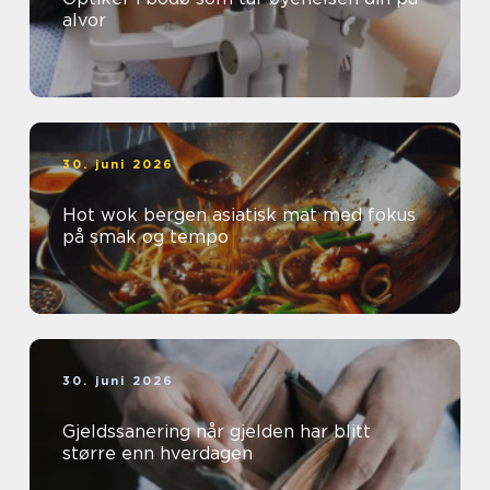
alvor
30. juni 2026
Hot wok bergen asiatisk mat med fokus
på smak og tempo
30. juni 2026
Gjeldssanering når gjelden har blitt
større enn hverdagen