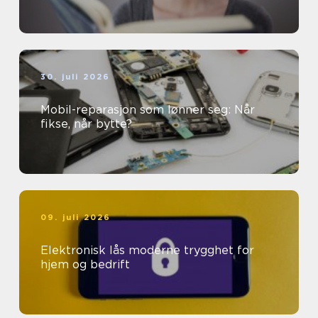
30. juli 2026
Mobil-reparasjon som lønner seg: Når
fikse, når bytte?
09. juli 2026
Elektronisk lås moderne trygghet for
hjem og bedrift