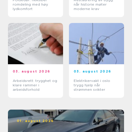
romdeling med høy
når historie møter
lydkomfort
moderne krav
03. august 2026
03. august 2026
Arbeidsrett: trygghet og
Elektrikervakt i oslo
klare rammer i
trygg hjelp når
arbeidsforhold
strømmen svikter
01. august 2026