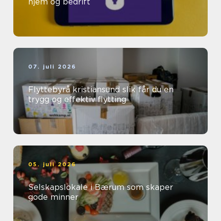
hjem og bedrift
07. juli 2026
Flyttebyrå kristiansund slik får du en
trygg og effektiv flytting
05. juli 2026
Selskapslokale i Bærum som skaper
gode minner