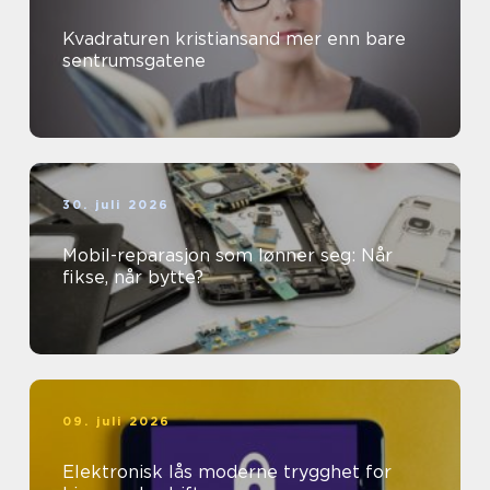
Kvadraturen kristiansand mer enn bare
sentrumsgatene
30. juli 2026
Mobil-reparasjon som lønner seg: Når
fikse, når bytte?
09. juli 2026
Elektronisk lås moderne trygghet for