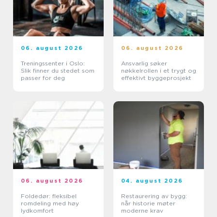
06. august 2026
06. august 2026
Treningssenter i Oslo:
Ansvarlig søker
Slik finner du stedet som
nøkkelrollen i et trygt og
passer for deg
effektivt byggeprosjekt
06. august 2026
04. august 2026
Foldedør: fleksibel
Restaurering av bygg:
romdeling med høy
når historie møter
lydkomfort
moderne krav