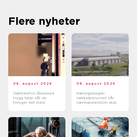
Flere nyheter
08. august 2026
08. august 2026
Vakttelefon låsesmed
Næringsmegler
trygg hjelp når du
nøkkelpersonen når
trenger det mest
næringseiendom skal
bytte eier eller leietaker