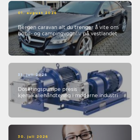
01. august 2026
Bergen caravan alt du trenger å vite om
bobil- og campingvognliv på vestlandet
31. juli 2026
Doseringspumpe presis
kjemikaliehåndtering i moderne industri
30. juli 2026