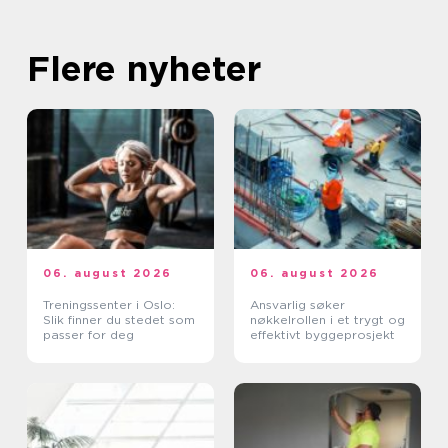
Flere nyheter
06. august 2026
06. august 2026
Treningssenter i Oslo:
Ansvarlig søker
Slik finner du stedet som
nøkkelrollen i et trygt og
passer for deg
effektivt byggeprosjekt