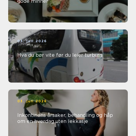
gode minner
03. juli 2026
Hva du bør vite før du leier turbuss
03. juli 2026
Inkontinens årsaker, behandling og håp
om en hverdag uten lekkasje