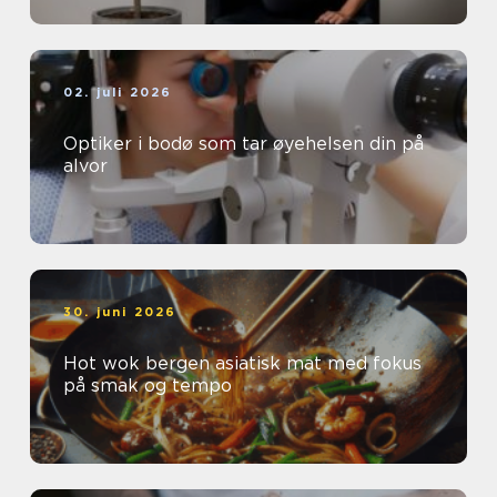
02. juli 2026
Optiker i bodø som tar øyehelsen din på
alvor
30. juni 2026
Hot wok bergen asiatisk mat med fokus
på smak og tempo