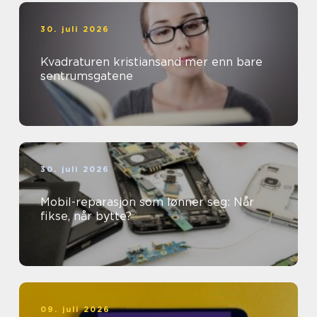
30. juli 2026
Kvadraturen kristiansand mer enn bare
sentrumsgatene
30. juli 2026
Mobil-reparasjon som lønner seg: Når
fikse, når bytte?
09. juli 2026