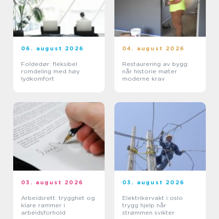
06. august 2026
04. august 2026
Foldedør: fleksibel
Restaurering av bygg:
romdeling med høy
når historie møter
lydkomfort
moderne krav
03. august 2026
03. august 2026
Arbeidsrett: trygghet og
Elektrikervakt i oslo
klare rammer i
trygg hjelp når
arbeidsforhold
strømmen svikter