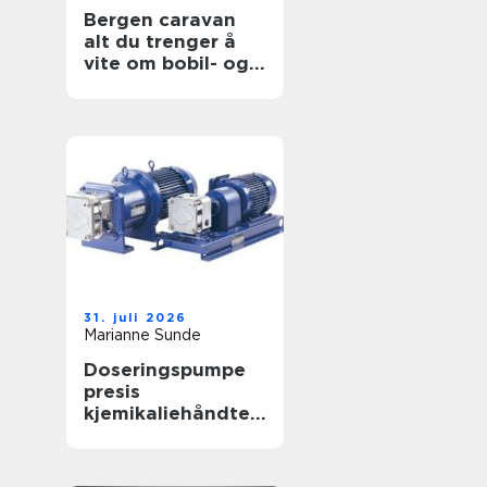
Bergen caravan
alt du trenger å
vite om bobil- og
campingvognliv på
vestlandet
31. juli 2026
Marianne Sunde
Doseringspumpe
presis
kjemikaliehåndteri
ng i moderne
industri