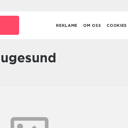
REKLAME
OM OSS
COOKIES
haugesund