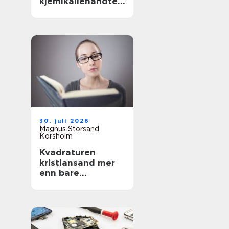
kjemikaliehåndteri
ng i moderne
industri
30. juli 2026
Magnus Storsand
Korsholm
Kvadraturen
kristiansand mer
enn bare
sentrumsgatene