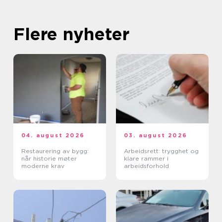
Flere nyheter
04. august 2026
03. august 2026
Restaurering av bygg:
Arbeidsrett: trygghet og
når historie møter
klare rammer i
moderne krav
arbeidsforhold