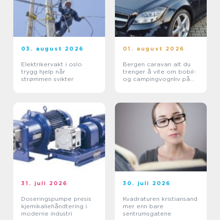
03. august 2026
01. august 2026
Elektrikervakt i oslo
Bergen caravan alt du
trygg hjelp når
trenger å vite om bobil-
strømmen svikter
og campingvognliv på
vestlandet
31. juli 2026
30. juli 2026
Doseringspumpe presis
Kvadraturen kristiansand
kjemikaliehåndtering i
mer enn bare
moderne industri
sentrumsgatene