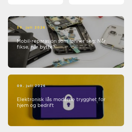
30. juli 2026
Mobil-reparasjon som lønner seg: Når
fikse, når bytte?
09. juli 2026
Elektronisk lås moderne trygghet for
hjem og bedrift