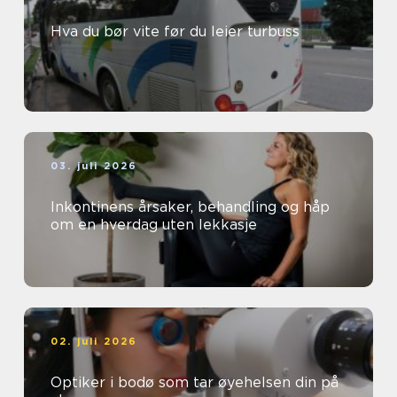
Hva du bør vite før du leier turbuss
03. juli 2026
Inkontinens årsaker, behandling og håp
om en hverdag uten lekkasje
02. juli 2026
Optiker i bodø som tar øyehelsen din på