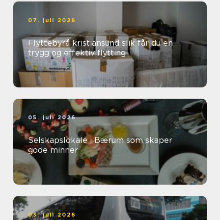
07. juli 2026
Flyttebyrå kristiansund slik får du en
trygg og effektiv flytting
05. juli 2026
Selskapslokale i Bærum som skaper
gode minner
03. juli 2026