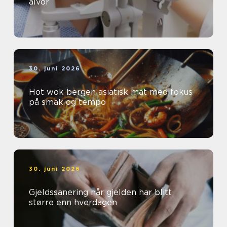
alvor
30. juni 2026
Hot wok bergen asiatisk mat med fokus
på smak og tempo
30. juni 2026
Gjeldssanering når gjelden har blitt
større enn hverdagen