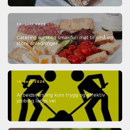
30. juni 2026
Catering aurskog smakfull mat til små og
store anledninger
18. juni 2026
Arbeidsvarsling kurs trygg og effektiv
jobbing langs vei