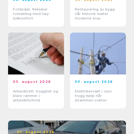
Foldedør: fleksibel
Restaurering av bygg:
romdeling med høy
når historie møter
lydkomfort
moderne krav
03. august 2026
03. august 2026
Arbeidsrett: trygghet og
Elektrikervakt i oslo
klare rammer i
trygg hjelp når
arbeidsforhold
strømmen svikter
01. august 2026