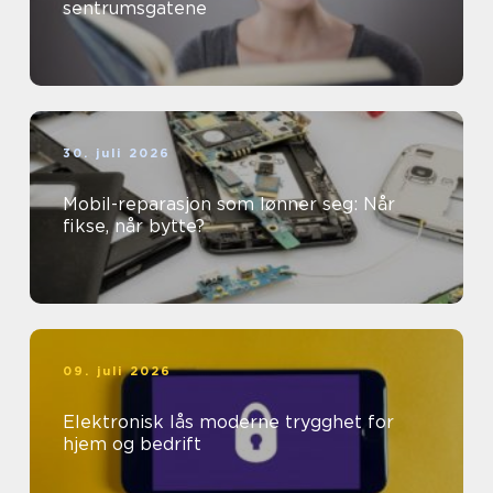
sentrumsgatene
30. juli 2026
Mobil-reparasjon som lønner seg: Når
fikse, når bytte?
09. juli 2026
Elektronisk lås moderne trygghet for
hjem og bedrift