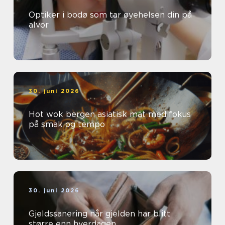
Optiker i bodø som tar øyehelsen din på
alvor
30. juni 2026
Hot wok bergen asiatisk mat med fokus
på smak og tempo
30. juni 2026
Gjeldssanering når gjelden har blitt
større enn hverdagen