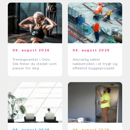
06. august 2026
06. august 2026
Treningssenter i Oslo:
Ansvarlig søker
Slik finner du stedet som
nøkkelrollen i et trygt og
passer for deg
effektivt byggeprosjekt
06. august 2026
04. august 2026