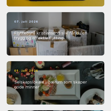
07. juli 2026
Flyttebyrå kristiansund slik får du en
trygg og effektiv flytting
05. juli 2026
Selskapslokale i Bærum som skaper
gode minner