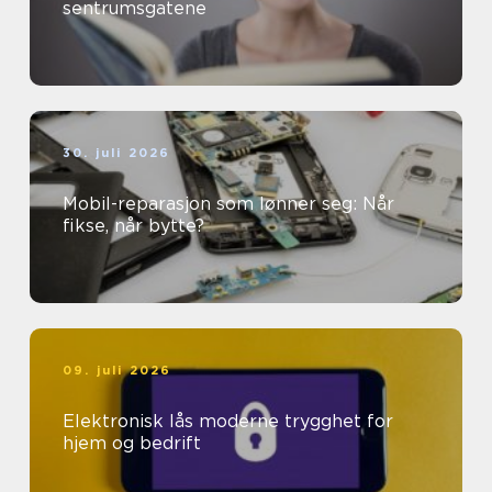
sentrumsgatene
30. juli 2026
Mobil-reparasjon som lønner seg: Når
fikse, når bytte?
09. juli 2026
Elektronisk lås moderne trygghet for
hjem og bedrift