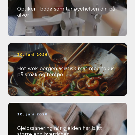
Optiker i bodø som tar øyehelsen din på
alvor
30. juni 2026
Hot wok bergen asiatisk mat med fokus
på smak og tempo
30. juni 2026
Gjeldssanering når gjelden har blitt
større enn hverdagen