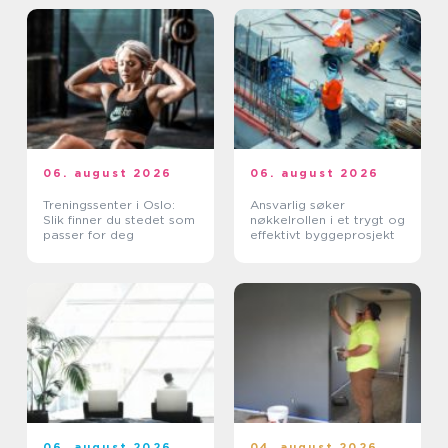
06. august 2026
06. august 2026
Treningssenter i Oslo:
Ansvarlig søker
Slik finner du stedet som
nøkkelrollen i et trygt og
passer for deg
effektivt byggeprosjekt
06. august 2026
04. august 2026