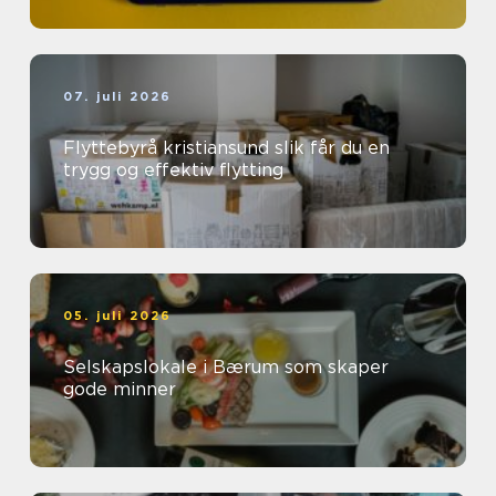
07. juli 2026
Flyttebyrå kristiansund slik får du en
trygg og effektiv flytting
05. juli 2026
Selskapslokale i Bærum som skaper
gode minner